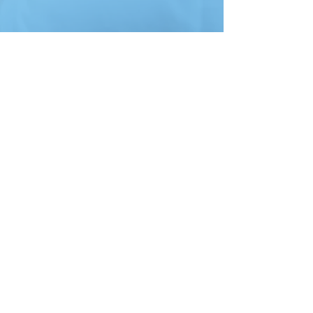
Kontakt
09621 / 37 90
zahntechnik@scharl.de
Kleinraigering 66, Amberg
Ansprechpartner
Für Mitarbeiter
Impressum
Datenschutz